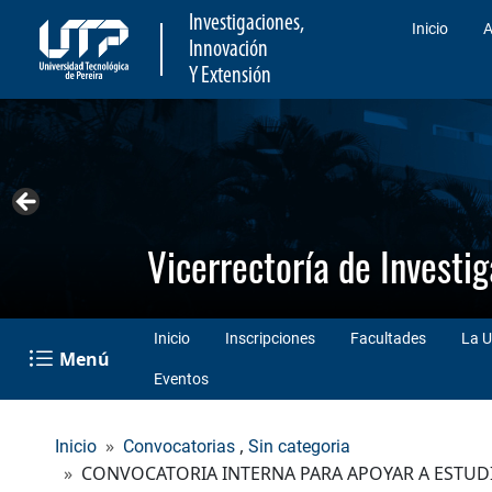
Investigaciones,
Inicio
A
Innovación
Y Extensión
Vicerrectoría de Investi
Inicio
Inscripciones
Facultades
La U
Menú
Eventos
,
Inicio
Convocatorias
Sin categoria
CONVOCATORIA INTERNA PARA APOYAR A ESTUDI