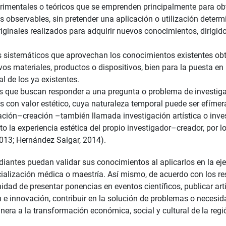
erimentales o teóricos que se emprenden principalmente para o
observables, sin pretender una aplicación o utilización determ
riginales realizados para adquirir nuevos conocimientos, dirig
 sistemáticos que aprovechan los conocimientos existentes obte
evos materiales, productos o dispositivos, bien para la puesta 
al de los ya existentes.
 que buscan responder a una pregunta o problema de investigac
os con valor estético, cuya naturaleza temporal puede ser efímer
ación–creación –también llamada investigación artística o inve
 la experiencia estética del propio investigador–creador, por 
 2013; Hernández Salgar, 2014).
diantes puedan validar sus conocimientos al aplicarlos en la ej
cialización médica o maestría. Así mismo, de acuerdo con los res
idad de presentar ponencias en eventos científicos, publicar art
n e innovación, contribuir en la solución de problemas o necesid
ra a la transformación económica, social y cultural de la regió