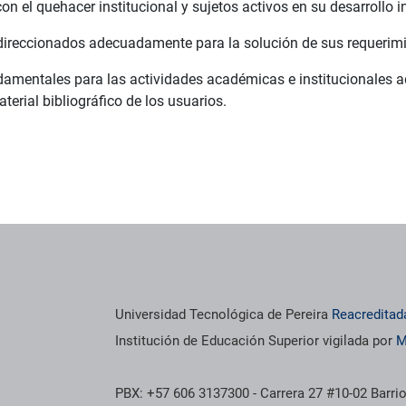
 el quehacer institucional y sujetos activos en su desarrollo in
 direccionados adecuadamente para la solución de sus requeri
damentales para las actividades académicas e institucionales a
terial bibliográfico de los usuarios.
Universidad Tecnológica de Pereira
Reacreditad
Institución de Educación Superior vigilada por
M
PBX: +57 606 3137300 - Carrera 27 #10-02 Barrio