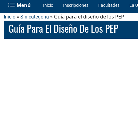
Menú
Inicio
Inscripciones
Facultades
La U
»
» Guía para el diseño de los PEP
Inicio
Sin categoría
Guía Para El Diseño De Los PEP