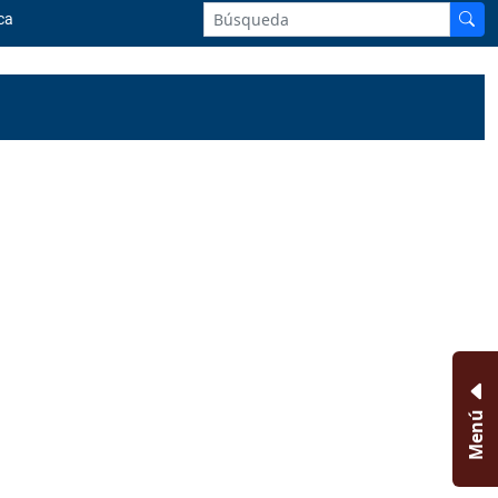
ca
Menú