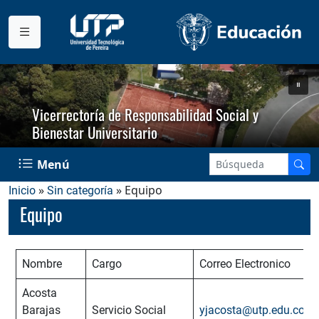
Vicerrectoría de Responsabilidad Social y
Bienestar Universitario
Menú
»
» Equipo
Inicio
Sin categoría
Equipo
Nombre
Cargo
Correo Electronico
Acosta
Barajas
Servicio Social
yjacosta@utp.edu.co