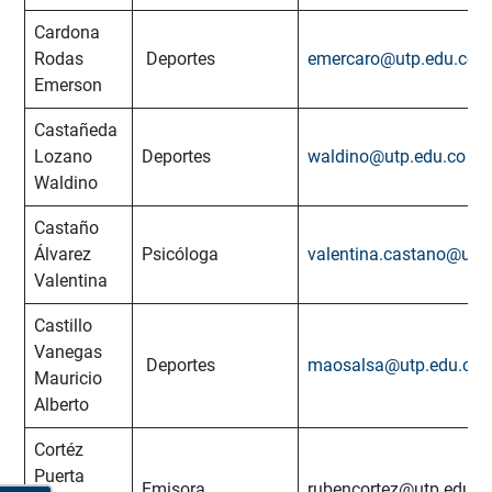
Cardona
Rodas
Deportes
emercaro@utp.edu.co
Emerson
Castañeda
Lozano
Deportes
waldino@utp.edu.co
Waldino
Castaño
Álvarez
Psicóloga
valentina.castano@utp
Valentina
Castillo
Vanegas
Deportes
maosalsa@utp.edu.co
Mauricio
Alberto
Cortéz
Puerta
Emisora
rubencortez@utp.edu.c