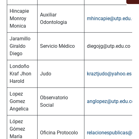
Hincapie
Auxiliar
Monroy
mhincapie@utp.edu.co
Odontologia
Monica
Jaramillo
Giraldo
Servicio Médico
diegojg@utp.edu.co
Diego
Londoño
Kraf Jhon
Judo
kraztjudo@yahoo.es
Harold
Lopez
Observatorio
Gomez
anglopez@utp.edu.co
Social
Angelica
López
Gómez
Oficina Protocolo
relacionespublicas@utp
María