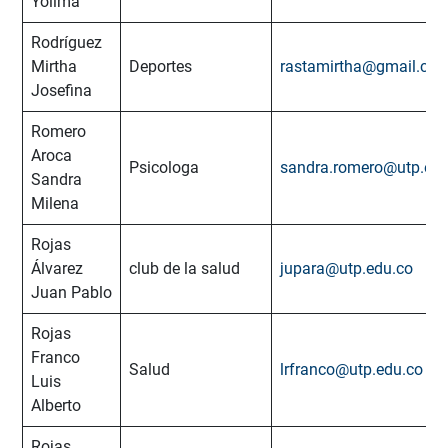
Yolima
Rodríguez
Mirtha
Deportes
rastamirtha@gmail.co
Josefina
Romero
Aroca
Psicologa
sandra.romero@utp.edu
Sandra
Milena
Rojas
Álvarez
club de la salud
jupara@utp.edu.co
Juan Pablo
Rojas
Franco
Salud
lrfranco@utp.edu.co
Luis
Alberto
Rojas