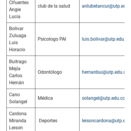
Cifuentes
club de la salud
anlubetancur@utp.edu.
Angie
Lucia
Bolivar
Zuluaga
Psicologo PAI
luis.bolivar@utp.edu.co
Luis
Horacio
Buitrago
Mejía
Odontólogo
hernanbui@utp.edu.co
Carlos
Hernán
Cano
Médica
solangel@utp.edu.co
Solangel
Cardona
Miranda
Deportes
leisoncardona@utp.edu
Leison