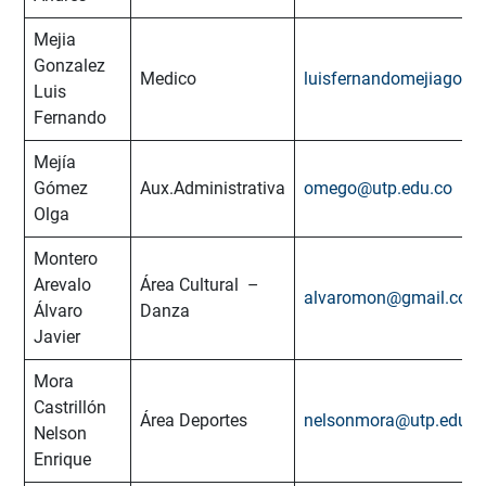
Mejia
Gonzalez
Medico
luisfernandomejiagon
Luis
Fernando
Mejía
Gómez
Aux.Administrativa
omego@utp.edu.co
Olga
Montero
Arevalo
Área Cultural –
alvaromon@gmail.com
Álvaro
Danza
Javier
Mora
Castrillón
Área Deportes
nelsonmora@utp.edu.c
Nelson
Enrique