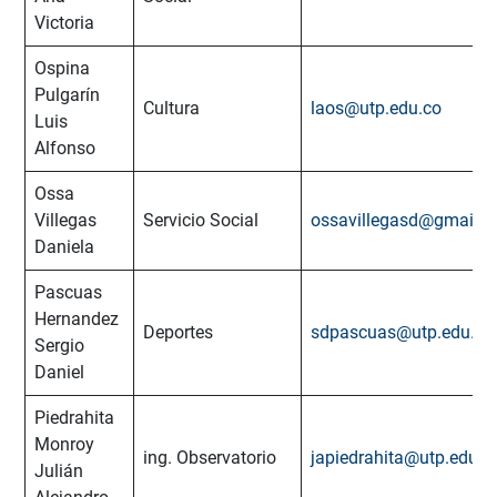
Victoria
Ospina
Pulgarín
Cultura
laos@utp.edu.co
Luis
Alfonso
Ossa
Villegas
Servicio Social
ossavillegasd@gmail.
Daniela
Pascuas
Hernandez
Deportes
sdpascuas@utp.edu.co
Sergio
Daniel
Piedrahita
Monroy
ing. Observatorio
japiedrahita@utp.edu.c
Julián