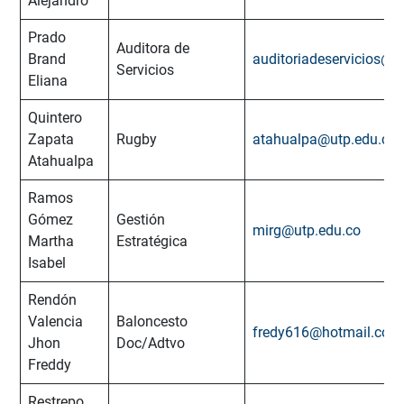
Alejandro
Prado
Auditora de
Brand
auditoriadeservicios@u
Servicios
Eliana
Quintero
Zapata
Rugby
atahualpa@utp.edu.co
Atahualpa
Ramos
Gómez
Gestión
mirg@utp.edu.co
Martha
Estratégica
Isabel
Rendón
Valencia
Baloncesto
fredy616@hotmail.com
Jhon
Doc/Adtvo
Freddy
Restrepo