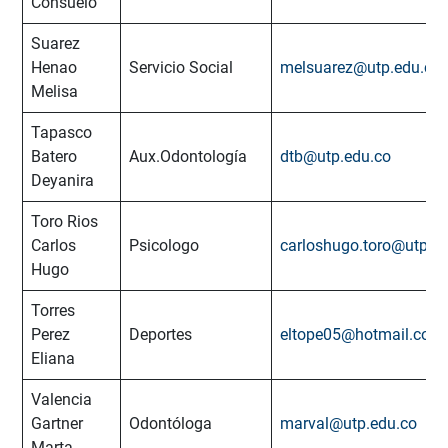
Consuelo
Suarez
Henao
Servicio Social
melsuarez@utp.edu.co
Melisa
Tapasco
Batero
Aux.Odontología
dtb@utp.edu.co
Deyanira
Toro Rios
Carlos
Psicologo
carloshugo.toro@utp.e
Hugo
Torres
Perez
Deportes
eltope05@hotmail.com
Eliana
Valencia
Gartner
Odontóloga
marval@utp.edu.co
Marta