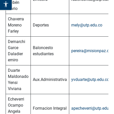
Rubén
Dario
Chaverra
Moreno
Deportes
mely@utp.edu.co
Farley
Demarchi
Garce
Baloncesto
pereira@misionpaz.org
Daladier
estudiantes
emiro
Duarte
Maldonado
Aux.Administrativa
yvduarte@utp.edu.co
Yensi
Viviana
Echeverri
Ocampo
Formacion Integral
apecheverri@utp.edu.c
Angela