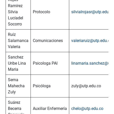
Ramírez
Silvia
Protocolo
silvialrojasr@utp.edu.c
Lucíadel
Socorro
Ruíz
Salamanca
Comunicaciones
valeriaruiz@utp.edu.co
Valeria
Sanchez
Uribe Lina
Psicologa PAI
linamaria.sanchez@utp
Maria
Serna
Mahecha
Psicóloga
zuly@utp.edu.co
Zuly
Suárez
Becerra
Auxiliar Enfermería
chelo@utp.edu.co