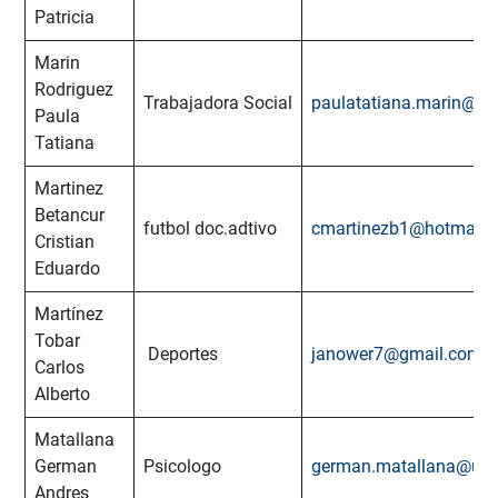
Patricia
Marin
Rodriguez
Trabajadora Social
paulatatiana.marin@ut
Paula
Tatiana
Martinez
Betancur
futbol doc.adtivo
cmartinezb1@hotmail.
Cristian
Eduardo
Martínez
Tobar
Deportes
janower7@gmail.com
Carlos
Alberto
Matallana
German
Psicologo
german.matallana@utp
Andres