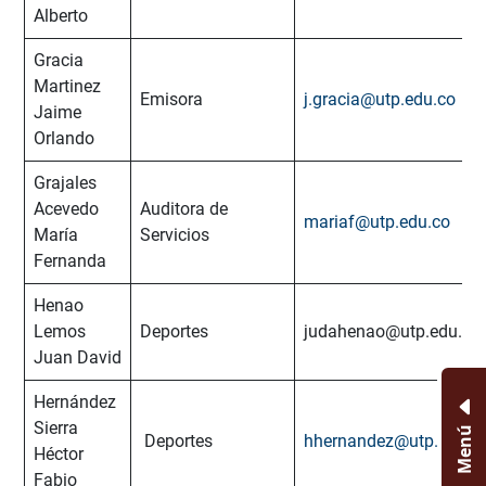
Alberto
Gracia
Martinez
Emisora
j.gracia@utp.edu.co
Jaime
Orlando
Grajales
Acevedo
Auditora de
mariaf@utp.edu.co
María
Servicios
Fernanda
Henao
Lemos
Deportes
judahenao@utp.edu.co
Juan David
Hernández
Sierra
Menú
Deportes
hhernandez@utp.edu.c
Héctor
Fabio