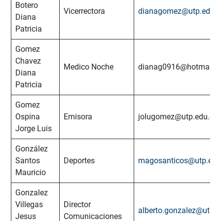
Botero
Vicerrectora
dianagomez@utp.edu.c
Diana
Patricia
Gomez
Chavez
Medico Noche
dianag0916@hotmail.
Diana
Patricia
Gomez
Ospina
Emisora
jolugomez@utp.edu.co
Jorge Luis
González
Santos
Deportes
magosanticos@utp.edu
Mauricio
Gonzalez
Villegas
Director
alberto.gonzalez@utp.e
Jesus
Comunicaciones