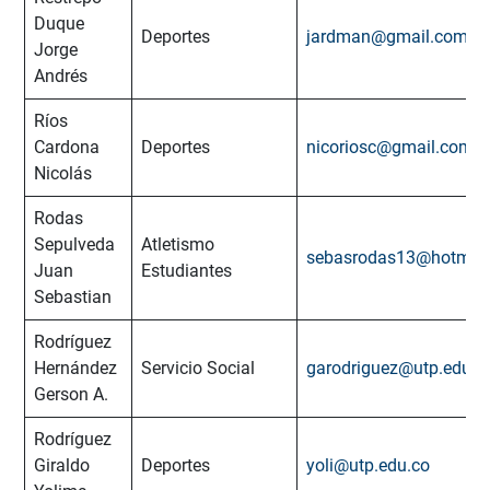
Duque
Deportes
jardman@gmail.com; j
Jorge
Andrés
Ríos
Cardona
Deportes
nicoriosc@gmail.com
Nicolás
Rodas
Sepulveda
Atletismo
sebasrodas13@hotmai
Juan
Estudiantes
Sebastian
Rodríguez
Hernández
Servicio Social
garodriguez@utp.edu.c
Gerson A.
Rodríguez
Giraldo
Deportes
yoli@utp.edu.co