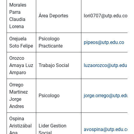
Morales
Parra
Área Deportes
lori0707@utp.edu.co
Claudia
Lorena
Orejuela
Psicologo
pipeos@utp.edu.co
Soto Felipe
Practicante
Orozco
Amaya Luz
Trabajo Social
luzaorozco@utp.edu.co
Amparo
Orrego
Martinez
Psicologo
jorge.orrego@utp.edu.c
Jorge
Andres
Ospina
Aristizábal
Lider Gestion
avospina@utp.edu.co
Ana
Social