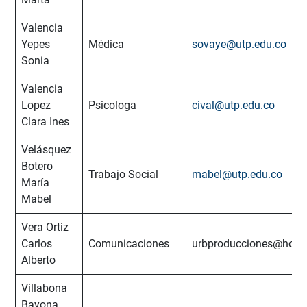
Valencia
Yepes
Médica
sovaye@utp.edu.co
Sonia
Valencia
Lopez
Psicologa
cival@utp.edu.co
Clara Ines
Velásquez
Botero
Trabajo Social
mabel@utp.edu.co
María
Mabel
Vera Ortiz
Carlos
Comunicaciones
urbproducciones@hotm
Alberto
Villabona
Bayona