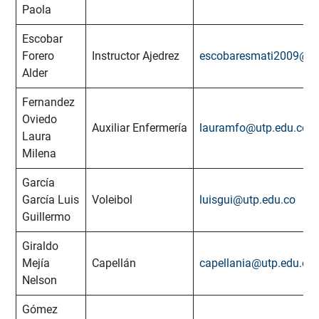
Paola
Escobar
Forero
Instructor Ajedrez
escobaresmati2009@ho
Alder
Fernandez
Oviedo
Auxiliar Enfermería
lauramfo@utp.edu.co
Laura
Milena
García
García Luis
Voleibol
luisgui@utp.edu.co
Guillermo
Giraldo
Mejía
Capellán
capellania@utp.edu.co
Nelson
Gómez