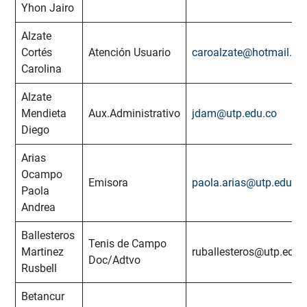
Yhon Jairo
Alzate
Cortés
Atención Usuario
caroalzate@hotmail.c
Carolina
Alzate
Mendieta
Aux.Administrativo
jdam@utp.edu.co
Diego
Arias
Ocampo
Emisora
paola.arias@utp.edu.co
Paola
Andrea
Ballesteros
Tenis de Campo
Martinez
ruballesteros@utp.edu.
Doc/Adtvo
Rusbell
Betancur